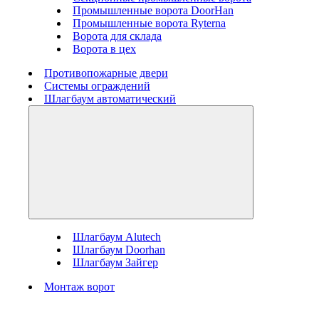
Промышленные ворота DoorHan
Промышленные ворота Ryterna
Ворота для склада
Ворота в цех
Противопожарные двери
Системы ограждений
Шлагбаум автоматический
Шлагбаум Alutech
Шлагбаум Doorhan
Шлагбаум Зайгер
Монтаж ворот