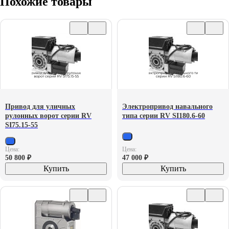
Похожие товары
Привод для уличных
Электропривод навального
рулонных ворот серии RV
типа серии RV SI180.6-60
SI75.15-55
Цена:
Цена:
50 800
₽
47 000
₽
Купить
Купить