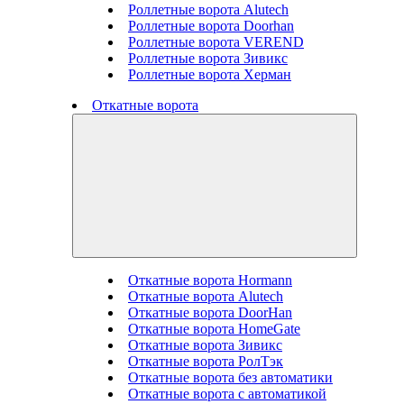
Роллетные ворота Alutech
Роллетные ворота Doorhan
Роллетные ворота VEREND
Роллетные ворота Зивикс
Роллетные ворота Херман
Откатные ворота
Откатные ворота Hormann
Откатные ворота Alutech
Откатные ворота DoorHan
Откатные ворота HomeGate
Откатные ворота Зивикс
Откатные ворота РолТэк
Откатные ворота без автоматики
Откатные ворота с автоматикой