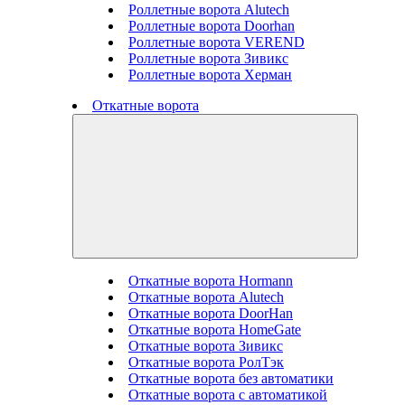
Роллетные ворота Alutech
Роллетные ворота Doorhan
Роллетные ворота VEREND
Роллетные ворота Зивикс
Роллетные ворота Херман
Откатные ворота
Откатные ворота Hormann
Откатные ворота Alutech
Откатные ворота DoorHan
Откатные ворота HomeGate
Откатные ворота Зивикс
Откатные ворота РолТэк
Откатные ворота без автоматики
Откатные ворота с автоматикой