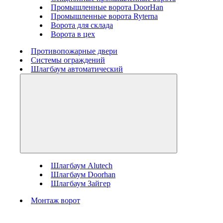
Промышленные ворота DoorHan
Промышленные ворота Ryterna
Ворота для склада
Ворота в цех
Противопожарные двери
Системы ограждений
Шлагбаум автоматический
Шлагбаум Alutech
Шлагбаум Doorhan
Шлагбаум Зайгер
Монтаж ворот