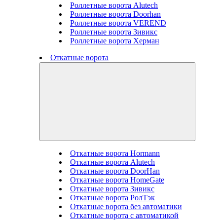
Роллетные ворота Alutech
Роллетные ворота Doorhan
Роллетные ворота VEREND
Роллетные ворота Зивикс
Роллетные ворота Херман
Откатные ворота
Откатные ворота Hormann
Откатные ворота Alutech
Откатные ворота DoorHan
Откатные ворота HomeGate
Откатные ворота Зивикс
Откатные ворота РолТэк
Откатные ворота без автоматики
Откатные ворота с автоматикой