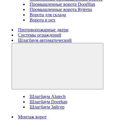
Промышленные ворота DoorHan
Промышленные ворота Ryterna
Ворота для склада
Ворота в цех
Противопожарные двери
Системы ограждений
Шлагбаум автоматический
Шлагбаум Alutech
Шлагбаум Doorhan
Шлагбаум Зайгер
Монтаж ворот