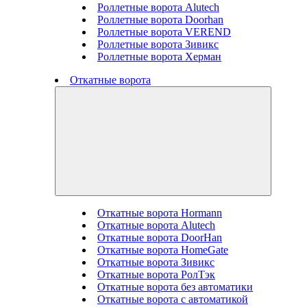
Роллетные ворота Alutech
Роллетные ворота Doorhan
Роллетные ворота VEREND
Роллетные ворота Зивикс
Роллетные ворота Херман
Откатные ворота
Откатные ворота Hormann
Откатные ворота Alutech
Откатные ворота DoorHan
Откатные ворота HomeGate
Откатные ворота Зивикс
Откатные ворота РолТэк
Откатные ворота без автоматики
Откатные ворота с автоматикой