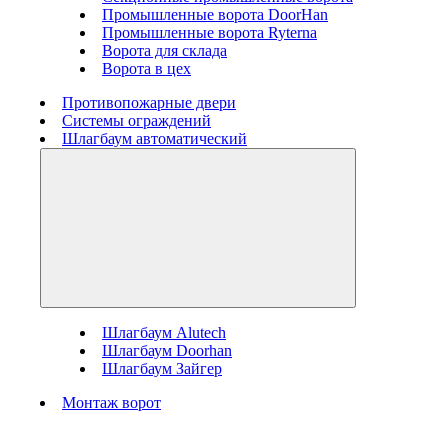
Промышленные ворота DoorHan
Промышленные ворота Ryterna
Ворота для склада
Ворота в цех
Противопожарные двери
Системы ограждений
Шлагбаум автоматический
Шлагбаум Alutech
Шлагбаум Doorhan
Шлагбаум Зайгер
Монтаж ворот