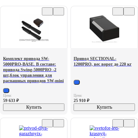
Комплект привода SW-
Привод SECTIONAL-
5000PRO-BASE. В составе:
1200PRO, вес ворот до 220 кг
привода Swing-5000PRO -2
шт,блок управления для
распашных приводов SW-mini
Цена:
Цена:
59 633
₽
25 910
₽
Купить
Купить