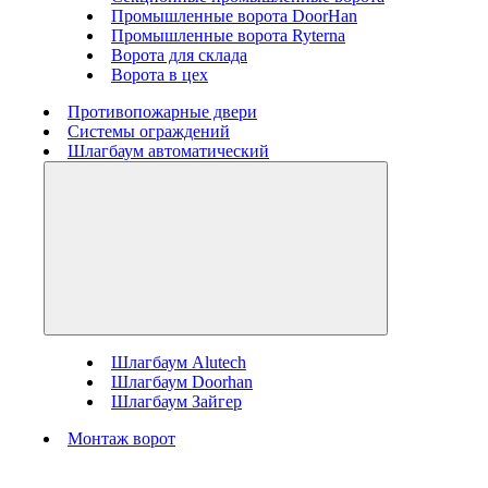
Промышленные ворота DoorHan
Промышленные ворота Ryterna
Ворота для склада
Ворота в цех
Противопожарные двери
Системы ограждений
Шлагбаум автоматический
Шлагбаум Alutech
Шлагбаум Doorhan
Шлагбаум Зайгер
Монтаж ворот