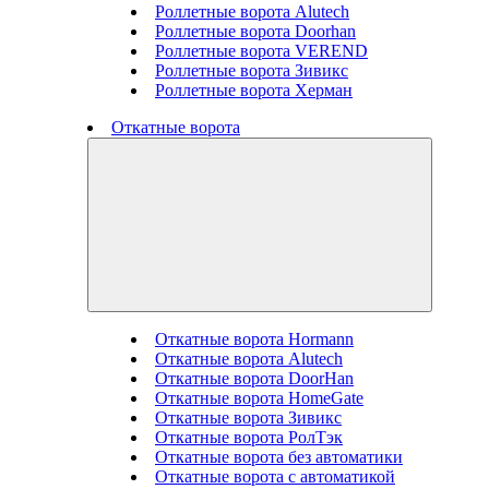
Роллетные ворота Alutech
Роллетные ворота Doorhan
Роллетные ворота VEREND
Роллетные ворота Зивикс
Роллетные ворота Херман
Откатные ворота
Откатные ворота Hormann
Откатные ворота Alutech
Откатные ворота DoorHan
Откатные ворота HomeGate
Откатные ворота Зивикс
Откатные ворота РолТэк
Откатные ворота без автоматики
Откатные ворота с автоматикой