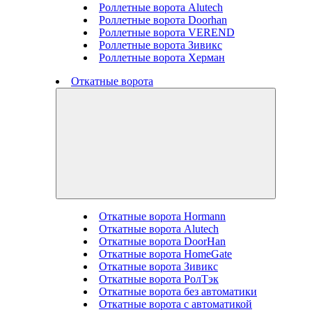
Роллетные ворота Alutech
Роллетные ворота Doorhan
Роллетные ворота VEREND
Роллетные ворота Зивикс
Роллетные ворота Херман
Откатные ворота
Откатные ворота Hormann
Откатные ворота Alutech
Откатные ворота DoorHan
Откатные ворота HomeGate
Откатные ворота Зивикс
Откатные ворота РолТэк
Откатные ворота без автоматики
Откатные ворота с автоматикой