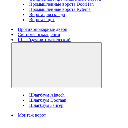
Промышленные ворота DoorHan
Промышленные ворота Ryterna
Ворота для склада
Ворота в цех
Противопожарные двери
Системы ограждений
Шлагбаум автоматический
Шлагбаум Alutech
Шлагбаум Doorhan
Шлагбаум Зайгер
Монтаж ворот