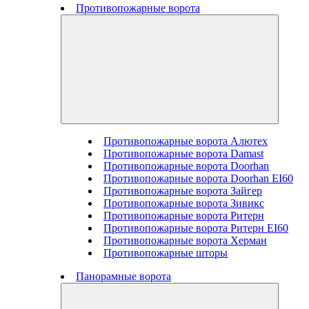
Противопожарные ворота
Противопожарные ворота Алютех
Противопожарные ворота Damast
Противопожарные ворота Doorhan
Противопожарные ворота Doorhan EI60
Противопожарные ворота Зайгер
Противопожарные ворота Зивикс
Противопожарные ворота Ритерн
Противопожарные ворота Ритерн EI60
Противопожарные ворота Херман
Противопожарные шторы
Панорамные ворота