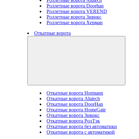
Роллетные ворота Alutech
Роллетные ворота Doorhan
Роллетные ворота VEREND
Роллетные ворота Зивикс
Роллетные ворота Херман
Откатные ворота
Откатные ворота Hormann
Откатные ворота Alutech
Откатные ворота DoorHan
Откатные ворота HomeGate
Откатные ворота Зивикс
Откатные ворота РолТэк
Откатные ворота без автоматики
Откатные ворота с автоматикой