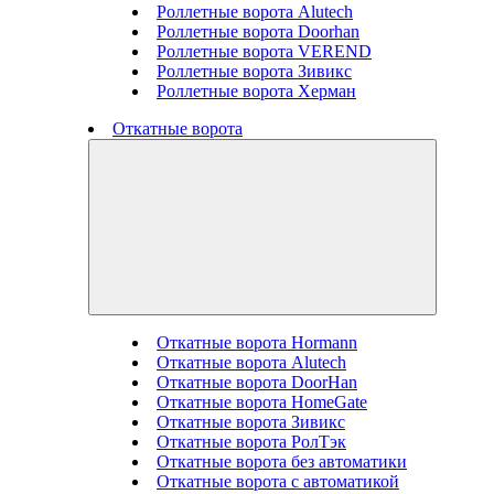
Роллетные ворота Alutech
Роллетные ворота Doorhan
Роллетные ворота VEREND
Роллетные ворота Зивикс
Роллетные ворота Херман
Откатные ворота
Откатные ворота Hormann
Откатные ворота Alutech
Откатные ворота DoorHan
Откатные ворота HomeGate
Откатные ворота Зивикс
Откатные ворота РолТэк
Откатные ворота без автоматики
Откатные ворота с автоматикой