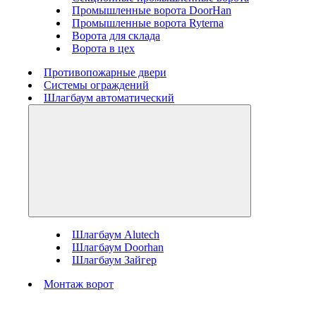
Промышленные ворота DoorHan
Промышленные ворота Ryterna
Ворота для склада
Ворота в цех
Противопожарные двери
Системы ограждений
Шлагбаум автоматический
Шлагбаум Alutech
Шлагбаум Doorhan
Шлагбаум Зайгер
Монтаж ворот