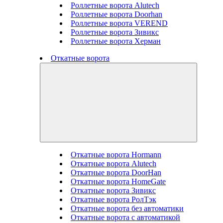
Роллетные ворота Alutech
Роллетные ворота Doorhan
Роллетные ворота VEREND
Роллетные ворота Зивикс
Роллетные ворота Херман
Откатные ворота
Откатные ворота Hormann
Откатные ворота Alutech
Откатные ворота DoorHan
Откатные ворота HomeGate
Откатные ворота Зивикс
Откатные ворота РолТэк
Откатные ворота без автоматики
Откатные ворота с автоматикой