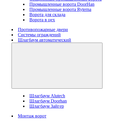
Промышленные ворота DoorHan
Промышленные ворота Ryterna
Ворота для склада
Ворота в цех
Противопожарные двери
Системы ограждений
Шлагбаум автоматический
Шлагбаум Alutech
Шлагбаум Doorhan
Шлагбаум Зайгер
Монтаж ворот