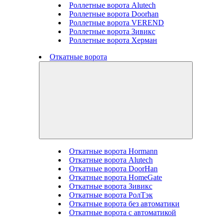
Роллетные ворота Alutech
Роллетные ворота Doorhan
Роллетные ворота VEREND
Роллетные ворота Зивикс
Роллетные ворота Херман
Откатные ворота
Откатные ворота Hormann
Откатные ворота Alutech
Откатные ворота DoorHan
Откатные ворота HomeGate
Откатные ворота Зивикс
Откатные ворота РолТэк
Откатные ворота без автоматики
Откатные ворота с автоматикой