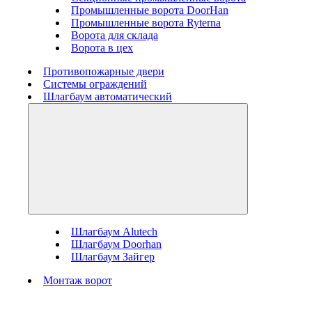
Промышленные ворота DoorHan
Промышленные ворота Ryterna
Ворота для склада
Ворота в цех
Противопожарные двери
Системы ограждений
Шлагбаум автоматический
Шлагбаум Alutech
Шлагбаум Doorhan
Шлагбаум Зайгер
Монтаж ворот