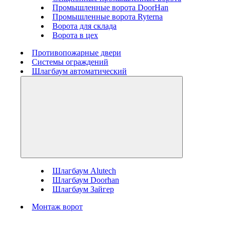
Промышленные ворота DoorHan
Промышленные ворота Ryterna
Ворота для склада
Ворота в цех
Противопожарные двери
Системы ограждений
Шлагбаум автоматический
Шлагбаум Alutech
Шлагбаум Doorhan
Шлагбаум Зайгер
Монтаж ворот