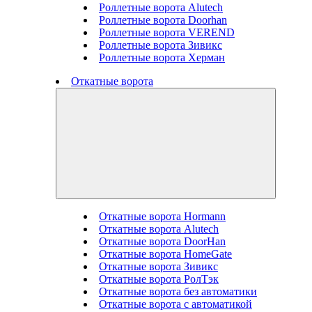
Роллетные ворота Alutech
Роллетные ворота Doorhan
Роллетные ворота VEREND
Роллетные ворота Зивикс
Роллетные ворота Херман
Откатные ворота
Откатные ворота Hormann
Откатные ворота Alutech
Откатные ворота DoorHan
Откатные ворота HomeGate
Откатные ворота Зивикс
Откатные ворота РолТэк
Откатные ворота без автоматики
Откатные ворота с автоматикой