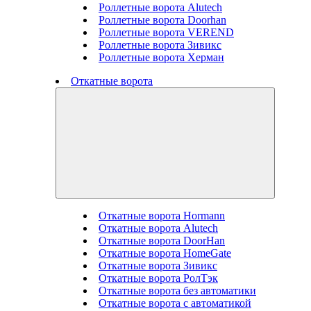
Роллетные ворота Alutech
Роллетные ворота Doorhan
Роллетные ворота VEREND
Роллетные ворота Зивикс
Роллетные ворота Херман
Откатные ворота
Откатные ворота Hormann
Откатные ворота Alutech
Откатные ворота DoorHan
Откатные ворота HomeGate
Откатные ворота Зивикс
Откатные ворота РолТэк
Откатные ворота без автоматики
Откатные ворота с автоматикой