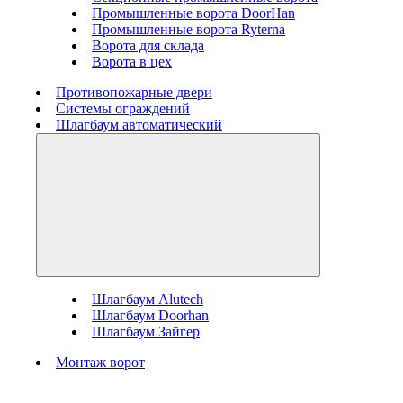
Промышленные ворота DoorHan
Промышленные ворота Ryterna
Ворота для склада
Ворота в цех
Противопожарные двери
Системы ограждений
Шлагбаум автоматический
Шлагбаум Alutech
Шлагбаум Doorhan
Шлагбаум Зайгер
Монтаж ворот