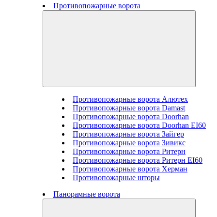
Противопожарные ворота
Противопожарные ворота Алютех
Противопожарные ворота Damast
Противопожарные ворота Doorhan
Противопожарные ворота Doorhan EI60
Противопожарные ворота Зайгер
Противопожарные ворота Зивикс
Противопожарные ворота Ритерн
Противопожарные ворота Ритерн EI60
Противопожарные ворота Херман
Противопожарные шторы
Панорамные ворота