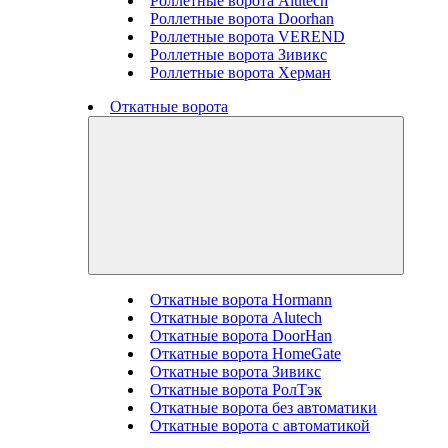
Роллетные ворота Alutech
Роллетные ворота Doorhan
Роллетные ворота VEREND
Роллетные ворота Зивикс
Роллетные ворота Херман
Откатные ворота
Откатные ворота Hormann
Откатные ворота Alutech
Откатные ворота DoorHan
Откатные ворота HomeGate
Откатные ворота Зивикс
Откатные ворота РолТэк
Откатные ворота без автоматики
Откатные ворота с автоматикой