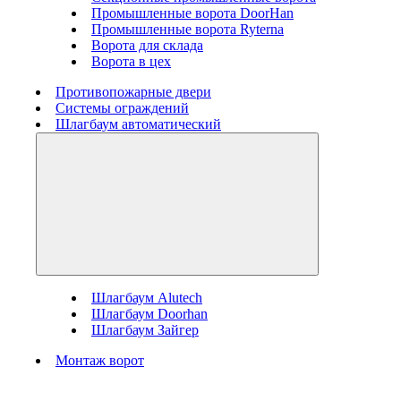
Промышленные ворота DoorHan
Промышленные ворота Ryterna
Ворота для склада
Ворота в цех
Противопожарные двери
Системы ограждений
Шлагбаум автоматический
Шлагбаум Alutech
Шлагбаум Doorhan
Шлагбаум Зайгер
Монтаж ворот