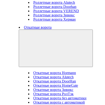
Роллетные ворота Alutech
Роллетные ворота Doorhan
Роллетные ворота VEREND
Роллетные ворота Зивикс
Роллетные ворота Херман
Откатные ворота
Откатные ворота Hormann
Откатные ворота Alutech
Откатные ворота DoorHan
Откатные ворота HomeGate
Откатные ворота Зивикс
Откатные ворота РолТэк
Откатные ворота без автоматики
Откатные ворота с автоматикой