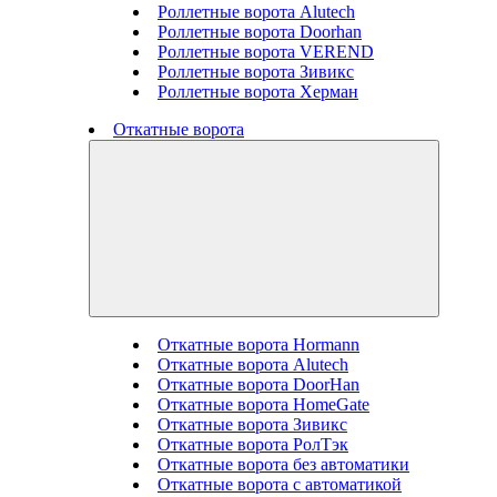
Роллетные ворота Alutech
Роллетные ворота Doorhan
Роллетные ворота VEREND
Роллетные ворота Зивикс
Роллетные ворота Херман
Откатные ворота
Откатные ворота Hormann
Откатные ворота Alutech
Откатные ворота DoorHan
Откатные ворота HomeGate
Откатные ворота Зивикс
Откатные ворота РолТэк
Откатные ворота без автоматики
Откатные ворота с автоматикой