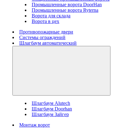
Промышленные ворота DoorHan
Промышленные ворота Ryterna
Ворота для склада
Ворота в цех
Противопожарные двери
Системы ограждений
Шлагбаум автоматический
Шлагбаум Alutech
Шлагбаум Doorhan
Шлагбаум Зайгер
Монтаж ворот