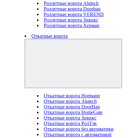
Роллетные ворота Alutech
Роллетные ворота Doorhan
Роллетные ворота VEREND
Роллетные ворота Зивикс
Роллетные ворота Херман
Откатные ворота
Откатные ворота Hormann
Откатные ворота Alutech
Откатные ворота DoorHan
Откатные ворота HomeGate
Откатные ворота Зивикс
Откатные ворота РолТэк
Откатные ворота без автоматики
Откатные ворота с автоматикой