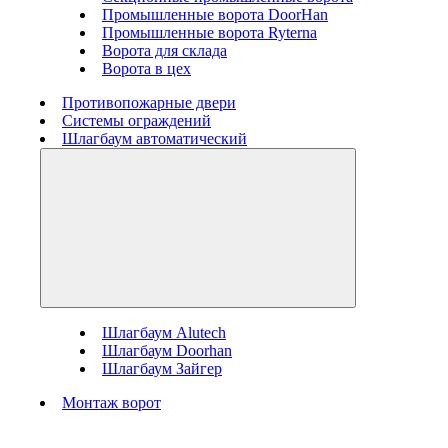
Промышленные ворота DoorHan
Промышленные ворота Ryterna
Ворота для склада
Ворота в цех
Противопожарные двери
Системы ограждений
Шлагбаум автоматический
Шлагбаум Alutech
Шлагбаум Doorhan
Шлагбаум Зайгер
Монтаж ворот