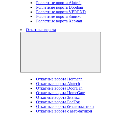
Роллетные ворота Alutech
Роллетные ворота Doorhan
Роллетные ворота VEREND
Роллетные ворота Зивикс
Роллетные ворота Херман
Откатные ворота
Откатные ворота Hormann
Откатные ворота Alutech
Откатные ворота DoorHan
Откатные ворота HomeGate
Откатные ворота Зивикс
Откатные ворота РолТэк
Откатные ворота без автоматики
Откатные ворота с автоматикой