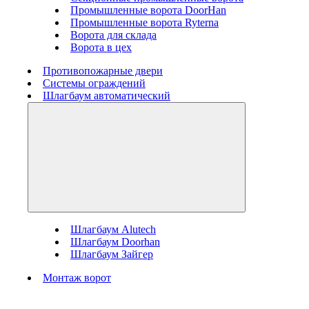
Промышленные ворота DoorHan
Промышленные ворота Ryterna
Ворота для склада
Ворота в цех
Противопожарные двери
Системы ограждений
Шлагбаум автоматический
Шлагбаум Alutech
Шлагбаум Doorhan
Шлагбаум Зайгер
Монтаж ворот