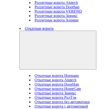
Роллетные ворота Alutech
Роллетные ворота Doorhan
Роллетные ворота VEREND
Роллетные ворота Зивикс
Роллетные ворота Херман
Откатные ворота
Откатные ворота Hormann
Откатные ворота Alutech
Откатные ворота DoorHan
Откатные ворота HomeGate
Откатные ворота Зивикс
Откатные ворота РолТэк
Откатные ворота без автоматики
Откатные ворота с автоматикой