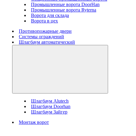
Промышленные ворота DoorHan
Промышленные ворота Ryterna
Ворота для склада
Ворота в цех
Противопожарные двери
Системы ограждений
Шлагбаум автоматический
Шлагбаум Alutech
Шлагбаум Doorhan
Шлагбаум Зайгер
Монтаж ворот