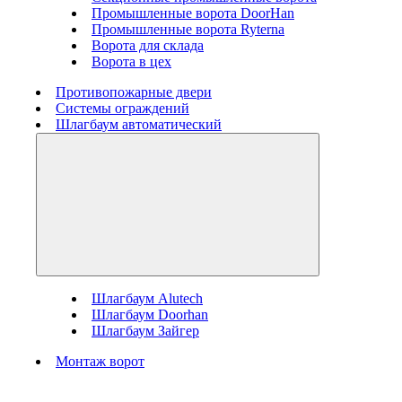
Промышленные ворота DoorHan
Промышленные ворота Ryterna
Ворота для склада
Ворота в цех
Противопожарные двери
Системы ограждений
Шлагбаум автоматический
Шлагбаум Alutech
Шлагбаум Doorhan
Шлагбаум Зайгер
Монтаж ворот