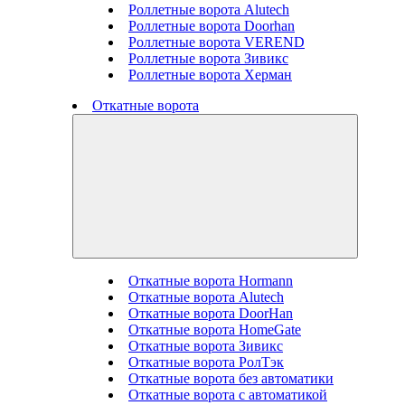
Роллетные ворота Alutech
Роллетные ворота Doorhan
Роллетные ворота VEREND
Роллетные ворота Зивикс
Роллетные ворота Херман
Откатные ворота
Откатные ворота Hormann
Откатные ворота Alutech
Откатные ворота DoorHan
Откатные ворота HomeGate
Откатные ворота Зивикс
Откатные ворота РолТэк
Откатные ворота без автоматики
Откатные ворота с автоматикой