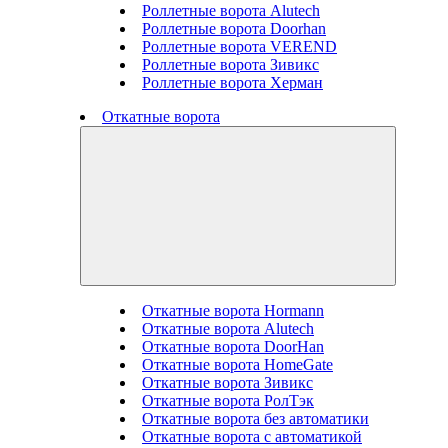
Роллетные ворота Alutech
Роллетные ворота Doorhan
Роллетные ворота VEREND
Роллетные ворота Зивикс
Роллетные ворота Херман
Откатные ворота
Откатные ворота Hormann
Откатные ворота Alutech
Откатные ворота DoorHan
Откатные ворота HomeGate
Откатные ворота Зивикс
Откатные ворота РолТэк
Откатные ворота без автоматики
Откатные ворота с автоматикой