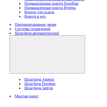
Промышленные ворота DoorHan
Промышленные ворота Ryterna
Ворота для склада
Ворота в цех
Противопожарные двери
Системы ограждений
Шлагбаум автоматический
Шлагбаум Alutech
Шлагбаум Doorhan
Шлагбаум Зайгер
Монтаж ворот