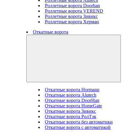
Роллетные ворота Alutech
Роллетные ворота Doorhan
Роллетные ворота VEREND
Роллетные ворота Зивикс
Роллетные ворота Херман
Откатные ворота
Откатные ворота Hormann
Откатные ворота Alutech
Откатные ворота DoorHan
Откатные ворота HomeGate
Откатные ворота Зивикс
Откатные ворота РолТэк
Откатные ворота без автоматики
Откатные ворота с автоматикой