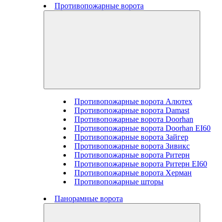
Противопожарные ворота
Противопожарные ворота Алютех
Противопожарные ворота Damast
Противопожарные ворота Doorhan
Противопожарные ворота Doorhan EI60
Противопожарные ворота Зайгер
Противопожарные ворота Зивикс
Противопожарные ворота Ритерн
Противопожарные ворота Ритерн EI60
Противопожарные ворота Херман
Противопожарные шторы
Панорамные ворота