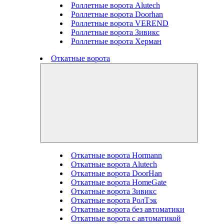
Роллетные ворота Alutech
Роллетные ворота Doorhan
Роллетные ворота VEREND
Роллетные ворота Зивикс
Роллетные ворота Херман
Откатные ворота
Откатные ворота Hormann
Откатные ворота Alutech
Откатные ворота DoorHan
Откатные ворота HomeGate
Откатные ворота Зивикс
Откатные ворота РолТэк
Откатные ворота без автоматики
Откатные ворота с автоматикой