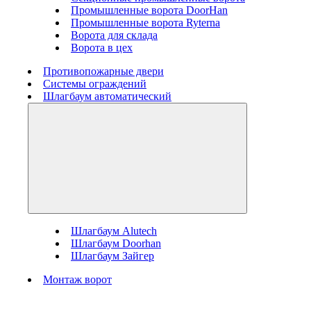
Промышленные ворота DoorHan
Промышленные ворота Ryterna
Ворота для склада
Ворота в цех
Противопожарные двери
Системы ограждений
Шлагбаум автоматический
Шлагбаум Alutech
Шлагбаум Doorhan
Шлагбаум Зайгер
Монтаж ворот