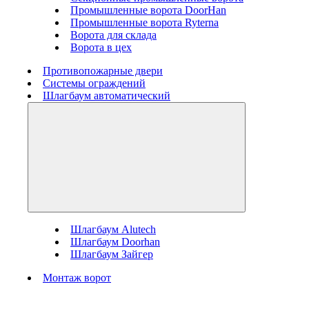
Промышленные ворота DoorHan
Промышленные ворота Ryterna
Ворота для склада
Ворота в цех
Противопожарные двери
Системы ограждений
Шлагбаум автоматический
Шлагбаум Alutech
Шлагбаум Doorhan
Шлагбаум Зайгер
Монтаж ворот