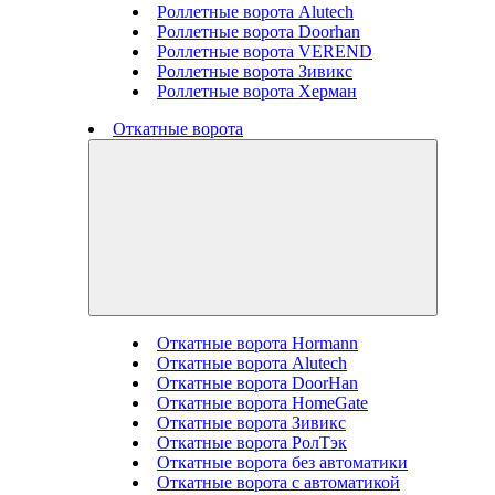
Роллетные ворота Alutech
Роллетные ворота Doorhan
Роллетные ворота VEREND
Роллетные ворота Зивикс
Роллетные ворота Херман
Откатные ворота
Откатные ворота Hormann
Откатные ворота Alutech
Откатные ворота DoorHan
Откатные ворота HomeGate
Откатные ворота Зивикс
Откатные ворота РолТэк
Откатные ворота без автоматики
Откатные ворота с автоматикой