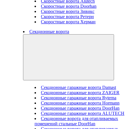
Скоростные ворота Alutech
Скоростные ворота Doorhan
Скоростные ворота Зивикс
Скоростные ворота Ретерн
Скоростные ворота Херман
Секционные ворота
Секционные гаражные ворота Damast
Секционные гаражные ворота ZAIGER
Секционные гаражные ворота Ryterna
Секционные гаражные ворота Hormann
Секционные гаражные ворота DoorHan
Секционные гаражные ворота ALUTECH
Секционные ворота для отапливаемых
помещений стальные DoorHan
Секционные ворота для отапливаемых