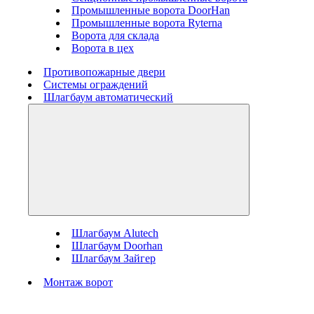
Промышленные ворота DoorHan
Промышленные ворота Ryterna
Ворота для склада
Ворота в цех
Противопожарные двери
Системы ограждений
Шлагбаум автоматический
Шлагбаум Alutech
Шлагбаум Doorhan
Шлагбаум Зайгер
Монтаж ворот