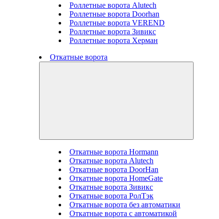
Роллетные ворота Alutech
Роллетные ворота Doorhan
Роллетные ворота VEREND
Роллетные ворота Зивикс
Роллетные ворота Херман
Откатные ворота
Откатные ворота Hormann
Откатные ворота Alutech
Откатные ворота DoorHan
Откатные ворота HomeGate
Откатные ворота Зивикс
Откатные ворота РолТэк
Откатные ворота без автоматики
Откатные ворота с автоматикой