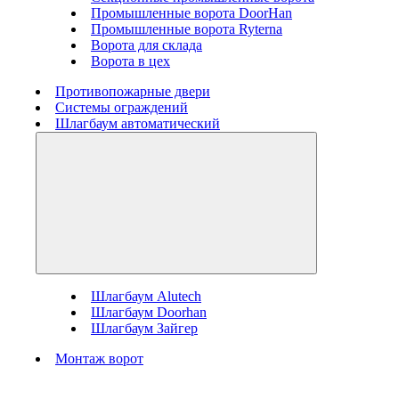
Промышленные ворота DoorHan
Промышленные ворота Ryterna
Ворота для склада
Ворота в цех
Противопожарные двери
Системы ограждений
Шлагбаум автоматический
Шлагбаум Alutech
Шлагбаум Doorhan
Шлагбаум Зайгер
Монтаж ворот