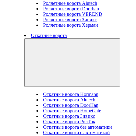
Роллетные ворота Alutech
Роллетные ворота Doorhan
Роллетные ворота VEREND
Роллетные ворота Зивикс
Роллетные ворота Херман
Откатные ворота
Откатные ворота Hormann
Откатные ворота Alutech
Откатные ворота DoorHan
Откатные ворота HomeGate
Откатные ворота Зивикс
Откатные ворота РолТэк
Откатные ворота без автоматики
Откатные ворота с автоматикой