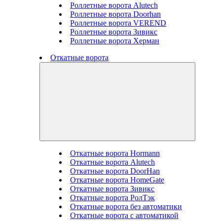
Роллетные ворота Alutech
Роллетные ворота Doorhan
Роллетные ворота VEREND
Роллетные ворота Зивикс
Роллетные ворота Херман
Откатные ворота
Откатные ворота Hormann
Откатные ворота Alutech
Откатные ворота DoorHan
Откатные ворота HomeGate
Откатные ворота Зивикс
Откатные ворота РолТэк
Откатные ворота без автоматики
Откатные ворота с автоматикой