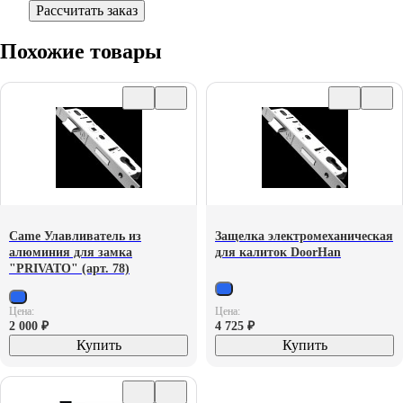
Рассчитать заказ
Похожие товары
Came Улавливатель из
Защелка электромеханическая
алюминия для замка
для калиток DoorHan
"PRIVATO" (арт. 78)
Цена:
Цена:
2 000
₽
4 725
₽
Купить
Купить