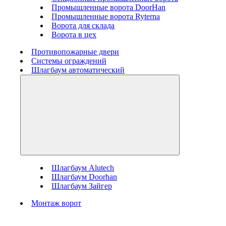
Промышленные ворота DoorHan
Промышленные ворота Ryterna
Ворота для склада
Ворота в цех
Противопожарные двери
Системы ограждений
Шлагбаум автоматический
Шлагбаум Alutech
Шлагбаум Doorhan
Шлагбаум Зайгер
Монтаж ворот