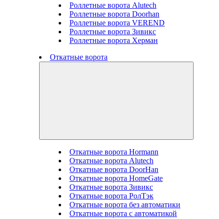
Роллетные ворота Alutech
Роллетные ворота Doorhan
Роллетные ворота VEREND
Роллетные ворота Зивикс
Роллетные ворота Херман
Откатные ворота
Откатные ворота Hormann
Откатные ворота Alutech
Откатные ворота DoorHan
Откатные ворота HomeGate
Откатные ворота Зивикс
Откатные ворота РолТэк
Откатные ворота без автоматики
Откатные ворота с автоматикой