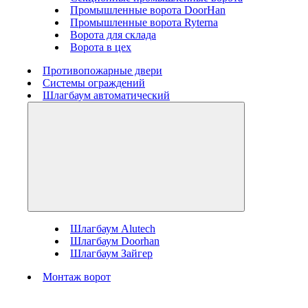
Промышленные ворота DoorHan
Промышленные ворота Ryterna
Ворота для склада
Ворота в цех
Противопожарные двери
Системы ограждений
Шлагбаум автоматический
Шлагбаум Alutech
Шлагбаум Doorhan
Шлагбаум Зайгер
Монтаж ворот