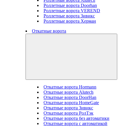
Роллетные ворота Alutech
Роллетные ворота Doorhan
Роллетные ворота VEREND
Роллетные ворота Зивикс
Роллетные ворота Херман
Откатные ворота
Откатные ворота Hormann
Откатные ворота Alutech
Откатные ворота DoorHan
Откатные ворота HomeGate
Откатные ворота Зивикс
Откатные ворота РолТэк
Откатные ворота без автоматики
Откатные ворота с автоматикой