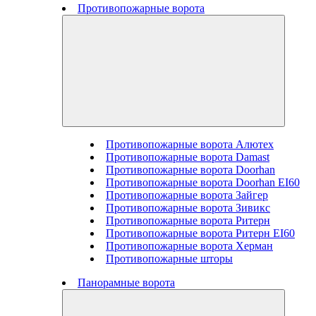
Противопожарные ворота
Противопожарные ворота Алютех
Противопожарные ворота Damast
Противопожарные ворота Doorhan
Противопожарные ворота Doorhan EI60
Противопожарные ворота Зайгер
Противопожарные ворота Зивикс
Противопожарные ворота Ритерн
Противопожарные ворота Ритерн EI60
Противопожарные ворота Херман
Противопожарные шторы
Панорамные ворота