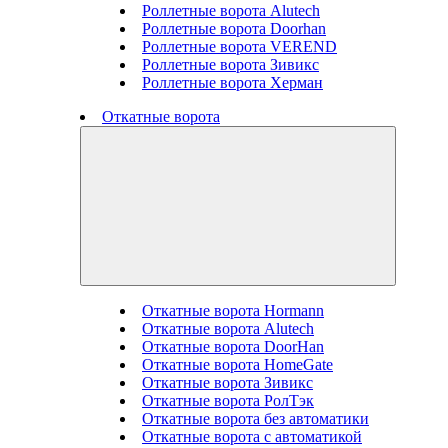
Роллетные ворота Alutech
Роллетные ворота Doorhan
Роллетные ворота VEREND
Роллетные ворота Зивикс
Роллетные ворота Херман
Откатные ворота
Откатные ворота Hormann
Откатные ворота Alutech
Откатные ворота DoorHan
Откатные ворота HomeGate
Откатные ворота Зивикс
Откатные ворота РолТэк
Откатные ворота без автоматики
Откатные ворота с автоматикой