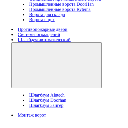
Промышленные ворота DoorHan
Промышленные ворота Ryterna
Ворота для склада
Ворота в цех
Противопожарные двери
Системы ограждений
Шлагбаум автоматический
Шлагбаум Alutech
Шлагбаум Doorhan
Шлагбаум Зайгер
Монтаж ворот