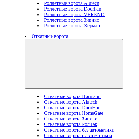
Роллетные ворота Alutech
Роллетные ворота Doorhan
Роллетные ворота VEREND
Роллетные ворота Зивикс
Роллетные ворота Херман
Откатные ворота
Откатные ворота Hormann
Откатные ворота Alutech
Откатные ворота DoorHan
Откатные ворота HomeGate
Откатные ворота Зивикс
Откатные ворота РолТэк
Откатные ворота без автоматики
Откатные ворота с автоматикой