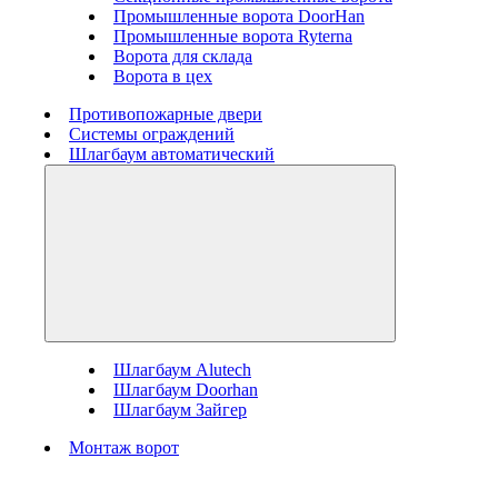
Промышленные ворота DoorHan
Промышленные ворота Ryterna
Ворота для склада
Ворота в цех
Противопожарные двери
Системы ограждений
Шлагбаум автоматический
Шлагбаум Alutech
Шлагбаум Doorhan
Шлагбаум Зайгер
Монтаж ворот