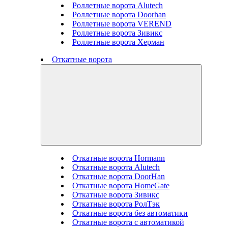
Роллетные ворота Alutech
Роллетные ворота Doorhan
Роллетные ворота VEREND
Роллетные ворота Зивикс
Роллетные ворота Херман
Откатные ворота
Откатные ворота Hormann
Откатные ворота Alutech
Откатные ворота DoorHan
Откатные ворота HomeGate
Откатные ворота Зивикс
Откатные ворота РолТэк
Откатные ворота без автоматики
Откатные ворота с автоматикой