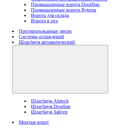
Промышленные ворота DoorHan
Промышленные ворота Ryterna
Ворота для склада
Ворота в цех
Противопожарные двери
Системы ограждений
Шлагбаум автоматический
Шлагбаум Alutech
Шлагбаум Doorhan
Шлагбаум Зайгер
Монтаж ворот