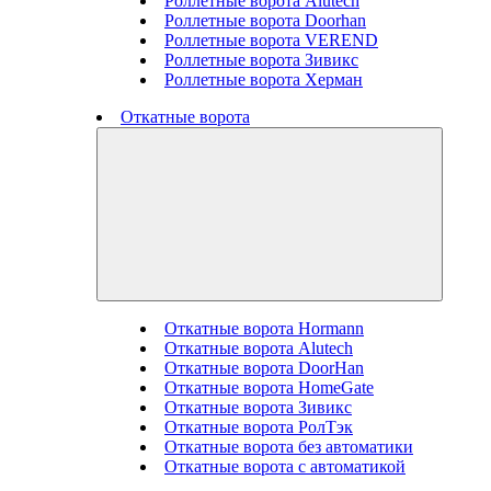
Роллетные ворота Alutech
Роллетные ворота Doorhan
Роллетные ворота VEREND
Роллетные ворота Зивикс
Роллетные ворота Херман
Откатные ворота
Откатные ворота Hormann
Откатные ворота Alutech
Откатные ворота DoorHan
Откатные ворота HomeGate
Откатные ворота Зивикс
Откатные ворота РолТэк
Откатные ворота без автоматики
Откатные ворота с автоматикой