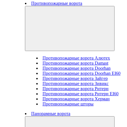
Противопожарные ворота
Противопожарные ворота Алютех
Противопожарные ворота Damast
Противопожарные ворота Doorhan
Противопожарные ворота Doorhan EI60
Противопожарные ворота Зайгер
Противопожарные ворота Зивикс
Противопожарные ворота Ритерн
Противопожарные ворота Ритерн EI60
Противопожарные ворота Херман
Противопожарные шторы
Панорамные ворота