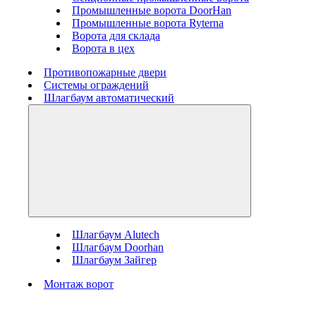
Промышленные ворота DoorHan
Промышленные ворота Ryterna
Ворота для склада
Ворота в цех
Противопожарные двери
Системы ограждений
Шлагбаум автоматический
Шлагбаум Alutech
Шлагбаум Doorhan
Шлагбаум Зайгер
Монтаж ворот