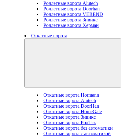
Роллетные ворота Alutech
Роллетные ворота Doorhan
Роллетные ворота VEREND
Роллетные ворота Зивикс
Роллетные ворота Херман
Откатные ворота
Откатные ворота Hormann
Откатные ворота Alutech
Откатные ворота DoorHan
Откатные ворота HomeGate
Откатные ворота Зивикс
Откатные ворота РолТэк
Откатные ворота без автоматики
Откатные ворота с автоматикой