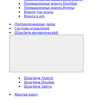
Промышленные ворота DoorHan
Промышленные ворота Ryterna
Ворота для склада
Ворота в цех
Противопожарные двери
Системы ограждений
Шлагбаум автоматический
Шлагбаум Alutech
Шлагбаум Doorhan
Шлагбаум Зайгер
Монтаж ворот