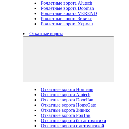
Роллетные ворота Alutech
Роллетные ворота Doorhan
Роллетные ворота VEREND
Роллетные ворота Зивикс
Роллетные ворота Херман
Откатные ворота
Откатные ворота Hormann
Откатные ворота Alutech
Откатные ворота DoorHan
Откатные ворота HomeGate
Откатные ворота Зивикс
Откатные ворота РолТэк
Откатные ворота без автоматики
Откатные ворота с автоматикой