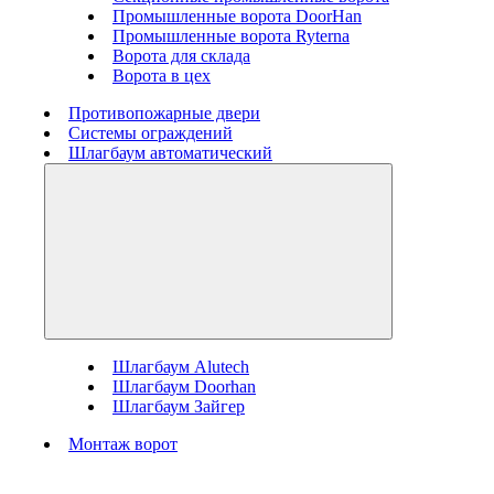
Промышленные ворота DoorHan
Промышленные ворота Ryterna
Ворота для склада
Ворота в цех
Противопожарные двери
Системы ограждений
Шлагбаум автоматический
Шлагбаум Alutech
Шлагбаум Doorhan
Шлагбаум Зайгер
Монтаж ворот