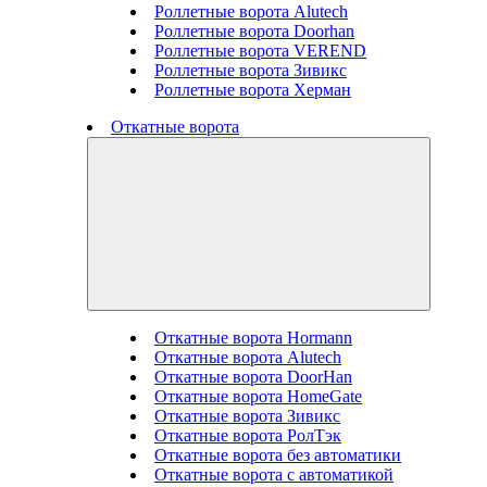
Роллетные ворота Alutech
Роллетные ворота Doorhan
Роллетные ворота VEREND
Роллетные ворота Зивикс
Роллетные ворота Херман
Откатные ворота
Откатные ворота Hormann
Откатные ворота Alutech
Откатные ворота DoorHan
Откатные ворота HomeGate
Откатные ворота Зивикс
Откатные ворота РолТэк
Откатные ворота без автоматики
Откатные ворота с автоматикой